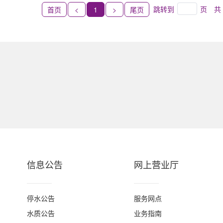
跳转到
页
共 
首页
<
1
>
尾页
信息公告
网上营业厅
停水公告
服务网点
水质公告
业务指南