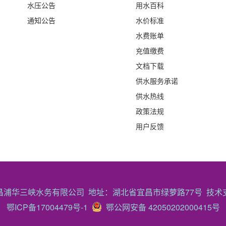
水压公告
用水百科
通知公告
水价标准
水费账单
充值缴费
文档下载
供水服务承诺
供水热线
政策法规
用户反馈
昌浦华三峡水务有限公司 地址：湖北省宜昌市绿萝路77号 技术
鄂ICP备17004479号-1
鄂公网安备 42050202000415号